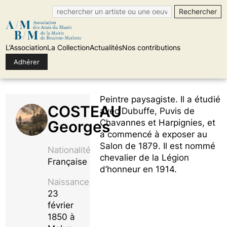
L’Association
La Collection
Actualités
Nos contributions
Adhérer
Skip
Peintre paysagiste. Il a étudié
to
COSTEAU
avec Dubuffe, Puvis de
content
Georges
Chavannes et Harpignies, et
a commencé à exposer au
Salon de 1879. Il est nommé
Nationalité
chevalier de la Légion
Française
d’honneur en 1914.
Naissance
23
février
1850 à