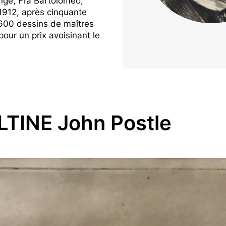
ge, Fra Bartolomeo,
1912, après cinquante
e 600 dessins de maîtres
ur un prix avoisinant le
LTINE John Postle