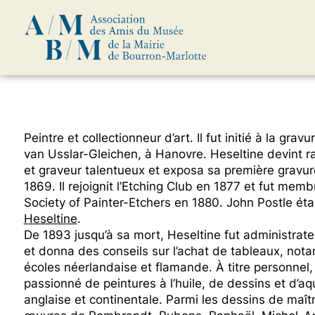
Skip
Peintre et collectionneur d’art. Il fut initié à la grav
to
van Usslar-Gleichen, à Hanovre. Heseltine devint 
content
et graveur talentueux et exposa sa première gravu
1869. Il rejoignit l’Etching Club en 1877 et fut mem
Society of Painter-Etchers en 1880. John Postle était
Heseltine
.
De 1893 jusqu’à sa mort, Heseltine fut administrate
et donna des conseils sur l’achat de tableaux, no
écoles néerlandaise et flamande. À titre personnel, i
passionné de peintures à l’huile, de dessins et d’aq
anglaise et continentale. Parmi les dessins de maît