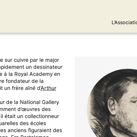
L’Associati
ure sur cuivre par le major
rapidement un dessinateur
re à la Royal Academy en
bre fondateur de la
 un frère aîné d’
Arthur
ur de la National Gallery
tamment d’œuvres des
l était un collectionneur
uarelles des écoles
res anciens figuraient des