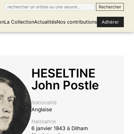
on
La Collection
Actualités
Nos contributions
Adhérer
HESELTINE
John Postle
Nationalité
Anglaise
Naissance
6 janvier 1843 à Dilham