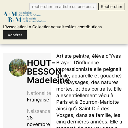
L’Association
La Collection
Actualités
Nos contributions
Adhérer
Skip
Artiste peintre, élève d’Yves
to
HOUT-
Brayer. D’influence
content
BESSON
impressionniste elle peignait
(huile, aquarelle et gouache)
Madeleine
des paysages, des natures
mortes, et des portraits. Elle
Nationalité
a essentiellement vécu à
Française
Paris et à Bourron-Marlotte
ainsi qu’à Saint Dié des
Naissance
Vosges, dans sa famille, les
28
cinq dernières années. Elle a
novembre