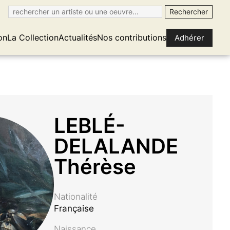
on
La Collection
Actualités
Nos contributions
Adhérer
LEBLÉ-
DELALANDE
Thérèse
Nationalité
Française
Naissance