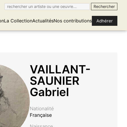
on
La Collection
Actualités
Nos contributions
Adhérer
VAILLANT-
SAUNIER
Gabriel
Nationalité
Française
Naissance