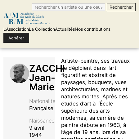
L’Association
La Collection
Actualités
Nos contributions
Adhérer
Skip
Artiste-peintre, ses travaux
to
ZACCHI
se déploient dans l’art
content
Jean-
figuratif et abstrait de
paysages, bouquets, vues
Marie
architecturales, marines et
natures mortes. Après des
Nationalité
études d’art à l’École
Française
supérieure des arts
modernes, sa carrière de
Naissance
peintre débute en 1963, à
9 avril
l’âge de 19 ans, lors de sa
1944