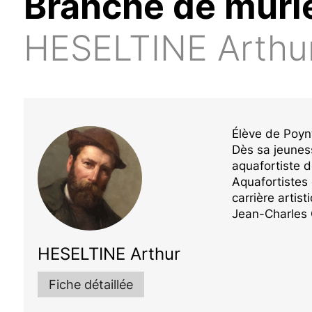
Branche de mûri
HESELTINE Arthu
Élève de Poyn
Dès sa jeuness
aquafortiste 
Aquafortistes
carrière artis
Jean-Charles C
HESELTINE Arthur
Fiche détaillée