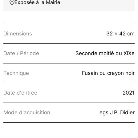
Exposée à la Mairie
Dimensions
32 x 42 cm
Date / Période
Seconde moitié du XIXe
Technique
Fusain ou crayon noir
Date d'entrée
2021
Mode d'acquisition
Legs J.P. Didier