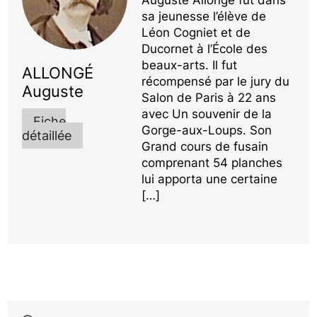
Auguste Allongé fut dans
sa jeunesse l’élève de
Léon Cogniet et de
Ducornet à l’École des
beaux-arts. Il fut
ALLONGÉ
récompensé par le jury du
Auguste
Salon de Paris à 22 ans
avec Un souvenir de la
Fiche
Gorge-aux-Loups. Son
détaillée
Grand cours de fusain
comprenant 54 planches
lui apporta une certaine
[…]