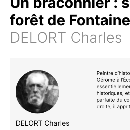
Un braconnier : s
forêt de Fontain
DELORT Charles
Peintre d’histo
Gérôme à l’Éco
essentielleme
historiques, e
parfaite du co
droite, il appr
DELORT Charles